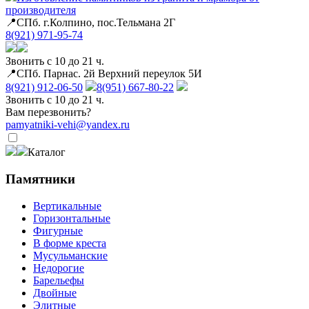
производителя
📍СПб. г.Колпино, пос.Тельмана 2Г
8(921) 971-95-74
Звонить с 10 до 21 ч.
📍СПб. Парнас. 2й Верхний переулок 5И
8(921) 912-06-50
8(951) 667-80-22
Звонить с 10 до 21 ч.
Вам перезвонить?
pamyatniki-vehi@yandex.ru
Каталог
Памятники
Вертикальные
Горизонтальные
Фигурные
В форме креста
Мусульманские
Недорогие
Барельефы
Двойные
Элитные