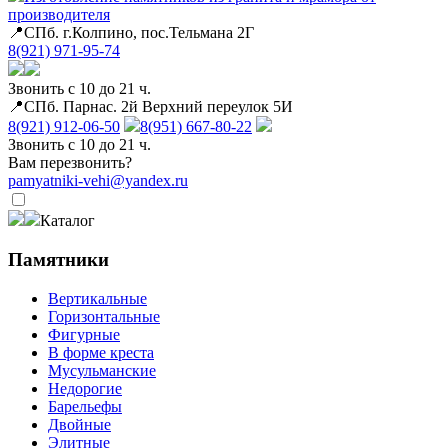
производителя
📍СПб. г.Колпино, пос.Тельмана 2Г
8(921) 971-95-74
Звонить с 10 до 21 ч.
📍СПб. Парнас. 2й Верхний переулок 5И
8(921) 912-06-50
8(951) 667-80-22
Звонить с 10 до 21 ч.
Вам перезвонить?
pamyatniki-vehi@yandex.ru
Каталог
Памятники
Вертикальные
Горизонтальные
Фигурные
В форме креста
Мусульманские
Недорогие
Барельефы
Двойные
Элитные