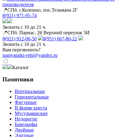
производителя
📍СПб. г.Колпино, пос.Тельмана 2Г
8(921) 971-95-74
Звонить с 10 до 21 ч.
📍СПб. Парнас. 2й Верхний переулок 5И
8(921) 912-06-50
8(951) 667-80-22
Звонить с 10 до 21 ч.
Вам перезвонить?
pamyatniki-vehi@yandex.ru
Каталог
Памятники
Вертикальные
Горизонтальные
Фигурные
В форме креста
Мусульманские
Недорогие
Барельефы
Двойные
Элитные