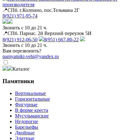
производителя
📍СПб. г.Колпино, пос.Тельмана 2Г
8(921) 971-95-74
Звонить с 10 до 21 ч.
📍СПб. Парнас. 2й Верхний переулок 5И
8(921) 912-06-50
8(951) 667-80-22
Звонить с 10 до 21 ч.
Вам перезвонить?
pamyatniki-vehi@yandex.ru
Каталог
Памятники
Вертикальные
Горизонтальные
Фигурные
В форме креста
Мусульманские
Недорогие
Барельефы
Двойные
Элитные