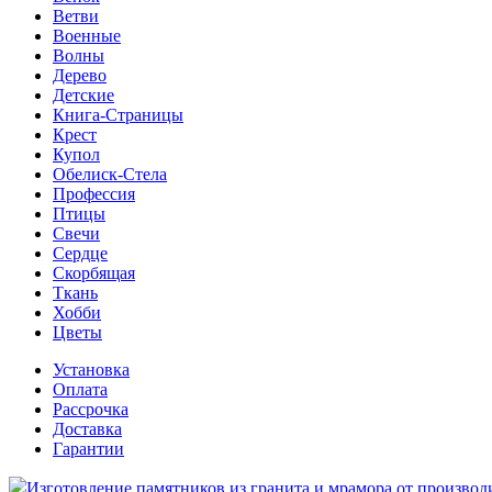
Ветви
Военные
Волны
Дерево
Детские
Книга-Страницы
Крест
Купол
Обелиск-Стела
Профессия
Птицы
Свечи
Сердце
Скорбящая
Ткань
Хобби
Цветы
Установка
Оплата
Рассрочка
Доставка
Гарантии
Изготовление памятников из гранита и мрамора от производ