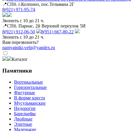
📍СПб. г.Колпино, пос.Тельмана 2Г
8(921) 971-95-74
Звонить с 10 до 21 ч.
📍СПб. Парнас. 2й Верхний переулок 5И
8(921) 912-06-50
8(951) 667-80-22
Звонить с 10 до 21 ч.
Вам перезвонить?
pamyatniki-vehi@yandex.ru
Каталог
Памятники
Вертикальные
Горизонтальные
Фигурные
В форме креста
Мусульманские
Недорогие
Барельефы
Двойные
Элитные
Маленькие