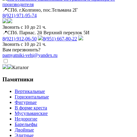
производителя
📍СПб. г.Колпино, пос.Тельмана 2Г
8(921) 971-95-74
Звонить с 10 до 21 ч.
📍СПб. Парнас. 2й Верхний переулок 5И
8(921) 912-06-50
8(951) 667-80-22
Звонить с 10 до 21 ч.
Вам перезвонить?
pamyatniki-vehi@yandex.ru
Каталог
Памятники
Вертикальные
Горизонтальные
Фигурные
В форме креста
Мусульманские
Недорогие
Барельефы
Двойные
Элитные