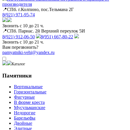
производителя
📍СПб. г.Колпино, пос.Тельмана 2Г
8(921) 971-95-74
Звонить с 10 до 21 ч.
📍СПб. Парнас. 2й Верхний переулок 5И
8(921) 912-06-50
8(951) 667-80-22
Звонить с 10 до 21 ч.
Вам перезвонить?
pamyatniki-vehi@yandex.ru
Каталог
Памятники
Вертикальные
Горизонтальные
Фигурные
В форме креста
Мусульманские
Недорогие
Барельефы
Двойные
Элитные