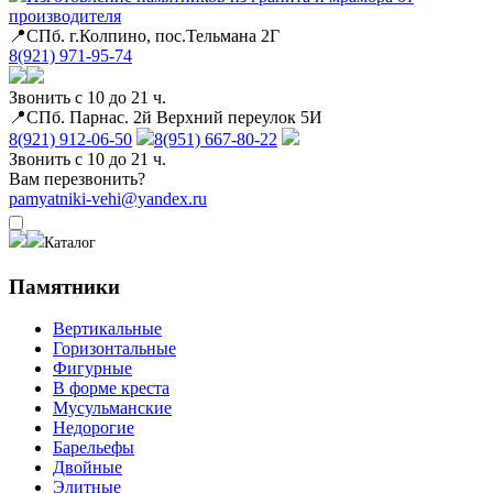
производителя
📍СПб. г.Колпино, пос.Тельмана 2Г
8(921) 971-95-74
Звонить с 10 до 21 ч.
📍СПб. Парнас. 2й Верхний переулок 5И
8(921) 912-06-50
8(951) 667-80-22
Звонить с 10 до 21 ч.
Вам перезвонить?
pamyatniki-vehi@yandex.ru
Каталог
Памятники
Вертикальные
Горизонтальные
Фигурные
В форме креста
Мусульманские
Недорогие
Барельефы
Двойные
Элитные