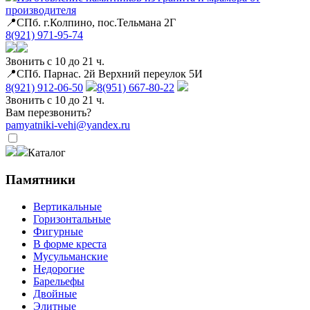
производителя
📍СПб. г.Колпино, пос.Тельмана 2Г
8(921) 971-95-74
Звонить с 10 до 21 ч.
📍СПб. Парнас. 2й Верхний переулок 5И
8(921) 912-06-50
8(951) 667-80-22
Звонить с 10 до 21 ч.
Вам перезвонить?
pamyatniki-vehi@yandex.ru
Каталог
Памятники
Вертикальные
Горизонтальные
Фигурные
В форме креста
Мусульманские
Недорогие
Барельефы
Двойные
Элитные