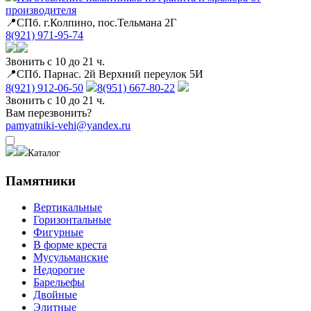
производителя
📍СПб. г.Колпино, пос.Тельмана 2Г
8(921) 971-95-74
Звонить с 10 до 21 ч.
📍СПб. Парнас. 2й Верхний переулок 5И
8(921) 912-06-50
8(951) 667-80-22
Звонить с 10 до 21 ч.
Вам перезвонить?
pamyatniki-vehi@yandex.ru
Каталог
Памятники
Вертикальные
Горизонтальные
Фигурные
В форме креста
Мусульманские
Недорогие
Барельефы
Двойные
Элитные