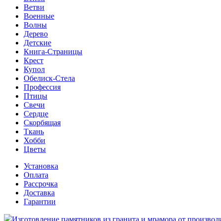
Ветви
Военные
Волны
Дерево
Детские
Книга-Страницы
Крест
Купол
Обелиск-Стела
Профессия
Птицы
Свечи
Сердце
Скорбящая
Ткань
Хобби
Цветы
Установка
Оплата
Рассрочка
Доставка
Гарантии
Изготовление памятников из гранита и мрамора от производ