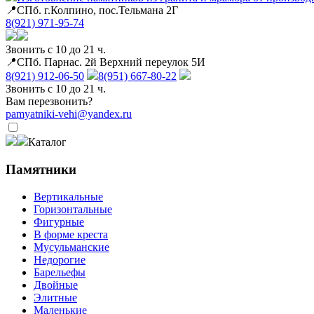
📍СПб. г.Колпино, пос.Тельмана 2Г
8(921) 971-95-74
Звонить с 10 до 21 ч.
📍СПб. Парнас. 2й Верхний переулок 5И
8(921) 912-06-50
8(951) 667-80-22
Звонить с 10 до 21 ч.
Вам перезвонить?
pamyatniki-vehi@yandex.ru
Каталог
Памятники
Вертикальные
Горизонтальные
Фигурные
В форме креста
Мусульманские
Недорогие
Барельефы
Двойные
Элитные
Маленькие