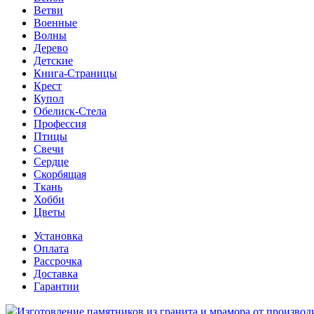
Ветви
Военные
Волны
Дерево
Детские
Книга-Страницы
Крест
Купол
Обелиск-Стела
Профессия
Птицы
Свечи
Сердце
Скорбящая
Ткань
Хобби
Цветы
Установка
Оплата
Рассрочка
Доставка
Гарантии
Изготовление памятников из гранита и мрамора от производ