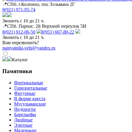
📍СПб. г.Колпино, пос.Тельмана 2Г
8(921) 971-95-74
Звонить с 10 до 21 ч.
📍СПб. Парнас. 2й Верхний переулок 5И
8(921) 912-06-50
8(951) 667-80-22
Звонить с 10 до 21 ч.
Вам перезвонить?
pamyatniki-vehi@yandex.ru
Каталог
Памятники
Вертикальные
Горизонтальные
Фигурные
В форме креста
Мусульманские
Недорогие
Барельефы
Двойные
Элитные
Маленькие