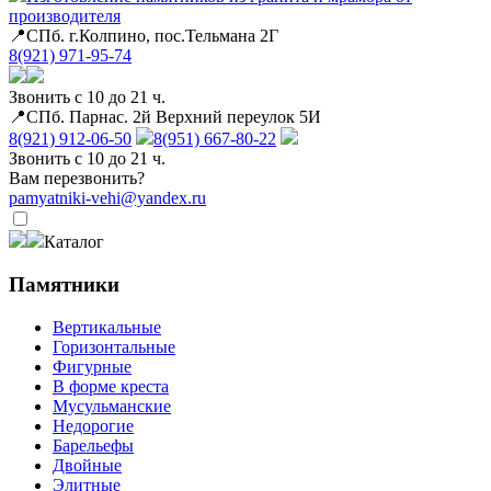
производителя
📍СПб. г.Колпино, пос.Тельмана 2Г
8(921) 971-95-74
Звонить с 10 до 21 ч.
📍СПб. Парнас. 2й Верхний переулок 5И
8(921) 912-06-50
8(951) 667-80-22
Звонить с 10 до 21 ч.
Вам перезвонить?
pamyatniki-vehi@yandex.ru
Каталог
Памятники
Вертикальные
Горизонтальные
Фигурные
В форме креста
Мусульманские
Недорогие
Барельефы
Двойные
Элитные